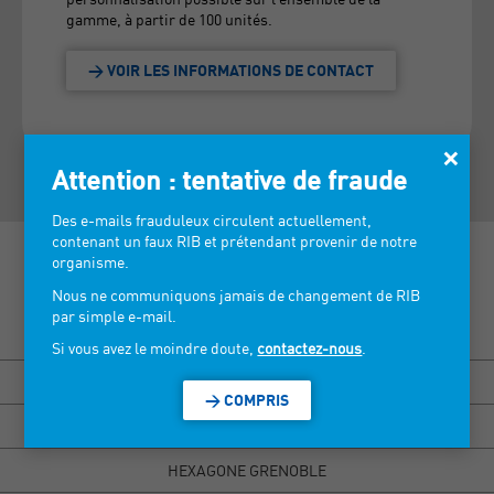
gamme, à partir de 100 unités.
> VOIR LES INFORMATIONS DE CONTACT
×
Attention : tentative de fraude
Des e-mails frauduleux circulent actuellement,
contenant un faux RIB et prétendant provenir de notre
organisme.
Nous ne communiquons jamais de changement de RIB
par simple e-mail.
Découvrez nos salons >
Si vous avez le moindre doute,
contactez-nous
.
BISOU MARSEILLE
> COMPRIS
HEXAGONE RENNES
HEXAGONE GRENOBLE