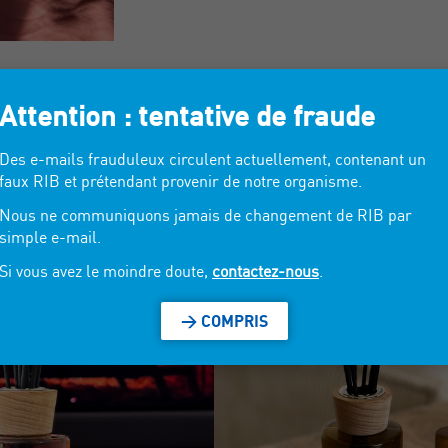
Attention : tentative de fraude
Des e-mails frauduleux circulent actuellement, contenant un
faux RIB et prétendant provenir de notre organisme.
Nous ne communiquons jamais de changement de RIB par
simple e-mail.
Si vous avez le moindre doute,
contactez-nous
.
> COMPRIS