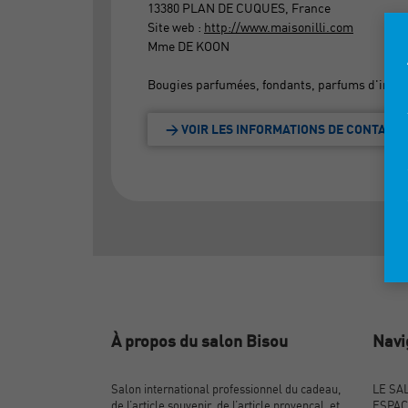
13380 PLAN DE CUQUES, France
Site web :
http://www.maisonilli.com
Mme DE KOON
Bougies parfumées, fondants, parfums d'intéri
> VOIR LES INFORMATIONS DE CONTACT
À propos du salon Bisou
Navi
Salon international professionnel du cadeau,
LE SA
de l’article souvenir, de l’article provençal, et
ESPAC