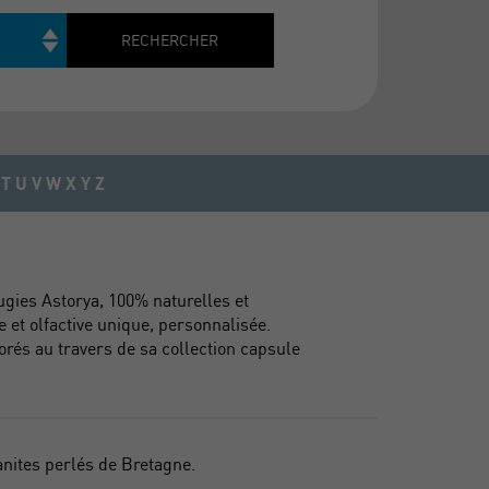
Rechercher
RECHERCHER
T
U
V
W
X
Y
Z
ugies Astorya, 100% naturelles et
 et olfactive unique, personnalisée.
orés au travers de sa collection capsule
nites perlés de Bretagne.