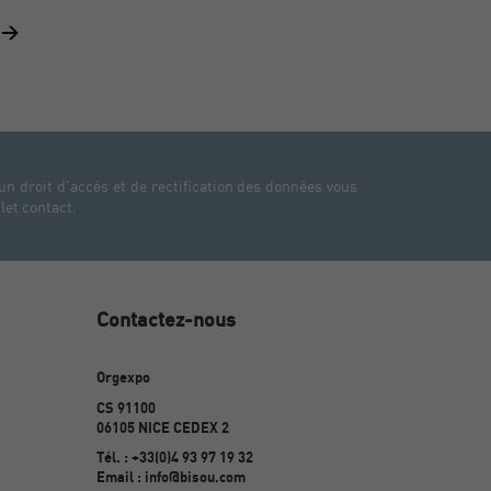
s >
un droit d'accès et de rectification des données vous
let contact.
Contactez-nous
Orgexpo
CS 91100
06105 NICE CEDEX 2
Tél. : +33(0)4 93 97 19 32
Email : info@bisou.com