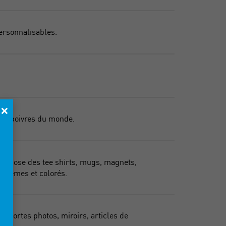
ersonnalisables.
×
GP, poivres du monde.
 propose des tee shirts, mugs, magnets,
bohèmes et colorés.
 portes photos, miroirs, articles de