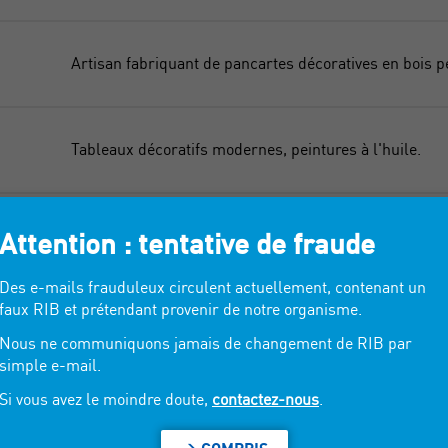
Artisan fabriquant de pancartes décoratives en bois p
Tableaux décoratifs modernes, peintures à l'huile.
Sel de Camargue, sels aromatisés, riz de Camargue I
Attention : tentative de fraude
E
Des e-mails frauduleux circulent actuellement, contenant un
faux RIB et prétendant provenir de notre organisme.
A partir de dessins et d'aquarelles, Louna Tee's vous
Nous ne communiquons jamais de changement de RIB par
objets de déco et souvenirs de vacances aux designs 
simple e-mail.
Si vous avez le moindre doute,
contactez-nous
.
Lampes, lampadaires, appliques murales, photophores,