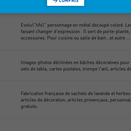
> COMPRIS
décoration en galets et bois flotté.
Evolu\"tifs\" personnage en métal découpé coloré. Les
faisant changer d'expression . Il sert de porte-plante
accessoires. Pour cuisine ou salle de bain...et autre .
Images-photos déclinées en bâches décoratives pour ja
sets de table, cartes postales, trompe l'œil, articles 
Fabrication française de sachets de lavande et herbes
articles de décoration, articles provençaux, personnal
gratuits.