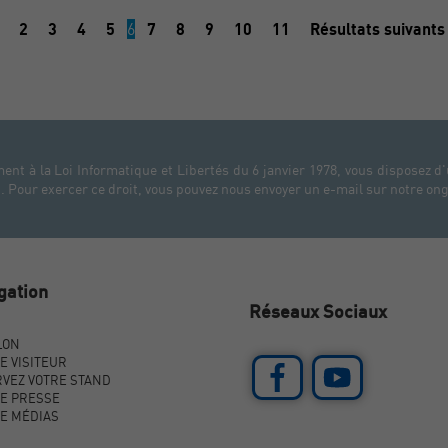
2
3
4
5
6
7
8
9
10
11
Résultats suivant
t à la Loi Informatique et Libertés du 6 janvier 1978, vous disposez d'
 Pour exercer ce droit, vous pouvez nous envoyer un e-mail sur notre ong
gation
Réseaux Sociaux
LON
E VISITEUR
VEZ VOTRE STAND
E PRESSE
E MÉDIAS