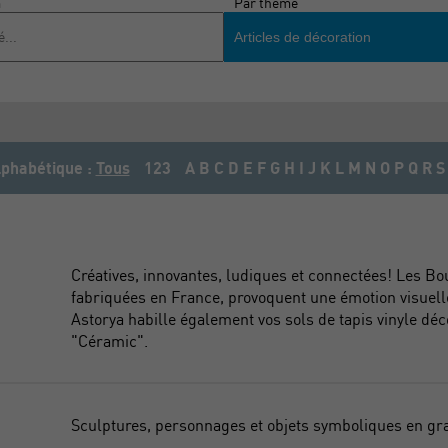
m
Par thème
Articles de décoration
phabétique :
Tous
123
A
B
C
D
E
F
G
H
I
J
K
L
M
N
O
P
Q
R
S
Créatives, innovantes, ludiques et connectées! Les Bo
fabriquées en France, provoquent une émotion visuelle
Astorya habille également vos sols de tapis vinyle déc
"Céramic".
Sculptures, personnages et objets symboliques en gra