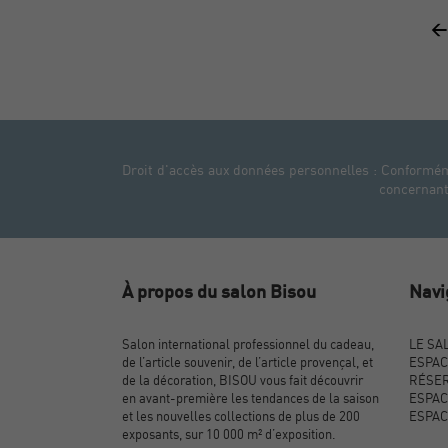
<
Droit d'accès aux données personnelles : Conformémen
concernant.
À propos du salon Bisou
Navi
Salon international professionnel du cadeau,
LE SA
de l’article souvenir, de l’article provençal, et
ESPAC
de la décoration, BISOU vous fait découvrir
RÉSER
en avant-première les tendances de la saison
ESPAC
et les nouvelles collections de plus de 200
ESPAC
exposants, sur 10 000 m² d’exposition.