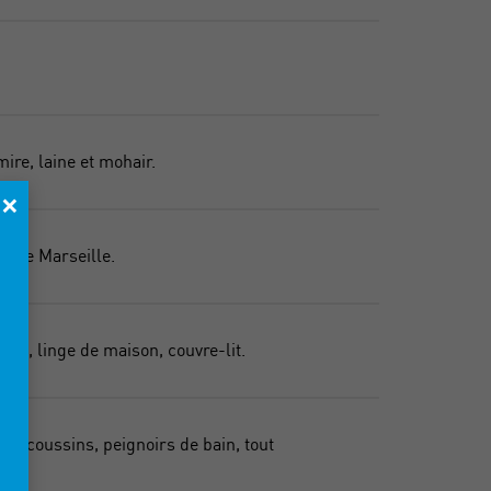
ire, laine et mohair.
×
n de Marseille.
age, linge de maison, couvre-lit.
in, coussins, peignoirs de bain, tout