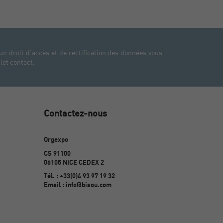
un droit d'accès et de rectification des données vous
let contact.
Contactez-nous
Orgexpo
CS 91100
06105 NICE CEDEX 2
Tél. : +33(0)4 93 97 19 32
Email : info@bisou.com