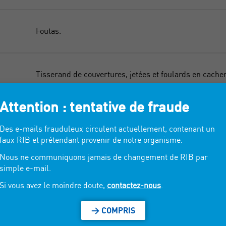
Foutas.
Tisserand de couvertures, jetées et foulards en cachem
Attention : tentative de fraude
Linge de maison des collections French Chalet et savo
Des e-mails frauduleux circulent actuellement, contenant un
faux RIB et prétendant provenir de notre organisme.
Nous ne communiquons jamais de changement de RIB par
Foutas, serviettes, essuie-mains, peignoirs, sacs de pl
simple e-mail.
Si vous avez le moindre doute,
contactez-nous
.
Serviettes de bain, torchons, essuie-mains, tapis de ba
> COMPRIS
textile de maison.