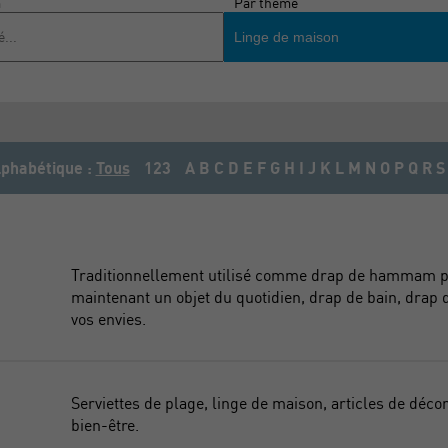
m
Par thème
Linge de maison
phabétique :
Tous
123
A
B
C
D
E
F
G
H
I
J
K
L
M
N
O
P
Q
R
S
Traditionnellement utilisé comme drap de hammam par
maintenant un objet du quotidien, drap de bain, drap d
vos envies.
Serviettes de plage, linge de maison, articles de décor
bien-être.