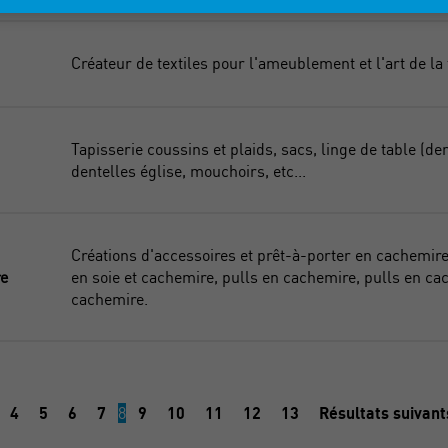
Créateur de textiles pour l'ameublement et l'art de la 
Tapisserie coussins et plaids, sacs, linge de table (de
dentelles église, mouchoirs, etc...
Créations d'accessoires et prêt-à-porter en cachemire 
e
en soie et cachemire, pulls en cachemire, pulls en cac
cachemire.
4
5
6
7
8
9
10
11
12
13
Résultats suivan