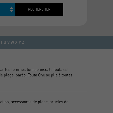
Rechercher
RECHERCHER
T
U
V
W
X
Y
Z
 les femmes tunisiennes, la fouta est
e plage, paréo, Fouta One se plie à toutes
ation, accessoires de plage, articles de