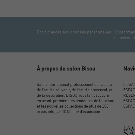
Droit d'accès aux données personnelles : Conformémen
concernant.
À propos du salon Bisou
Navi
Salon international professionnel du cadeau,
LE SA
de l’article souvenir, de l’article provençal, et
ESPAC
de la décoration, BISOU vous fait découvrir
RÉSER
en avant-première les tendances de la saison
ESPAC
et les nouvelles collections de plus de 200
ESPAC
exposants, sur 10 000 m² d’exposition.