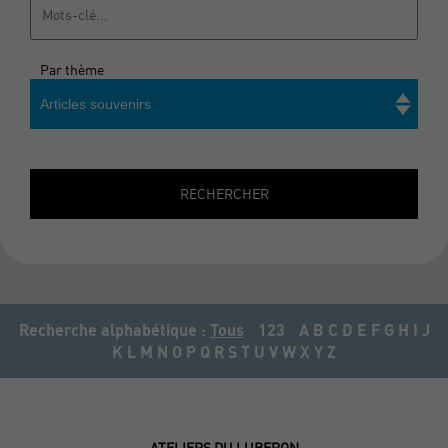
Par thème
Articles souvenirs
Rechercher
RECHERCHER
Recherche alphabétique :
Tous
123
A
B
C
D
E
F
G
H
I
J
K
L
M
N
O
P
Q
R
S
T
U
V
W
X
Y
Z
ATELIERS DU LUBERON