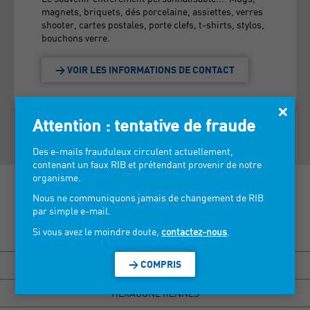
magnets, briquets, dés porcelaine, assiettes, verres
shooter, cartes postales, porte clefs, t-shirts, stylos,
bouchons verre.
> VOIR LES INFORMATIONS DE CONTACT
×
Attention : tentative de fraude
Des e-mails frauduleux circulent actuellement,
contenant un faux RIB et prétendant provenir de notre
organisme.
Nous ne communiquons jamais de changement de RIB
par simple e-mail.
Découvrez nos salons >
Si vous avez le moindre doute,
contactez-nous
.
> COMPRIS
BISOU MARSEILLE
HEXAGONE RENNES