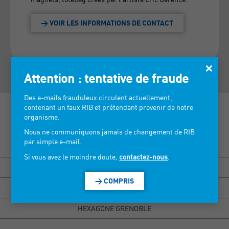
> VOIR LES INFORMATIONS DE CONTACT
×
Attention : tentative de fraude
Des e-mails frauduleux circulent actuellement,
contenant un faux RIB et prétendant provenir de notre
organisme.
Nous ne communiquons jamais de changement de RIB
par simple e-mail.
Découvrez nos salons >
Si vous avez le moindre doute,
contactez-nous
.
BISOU MARSEILLE
> COMPRIS
HEXAGONE RENNES
HEXAGONE GRENOBLE