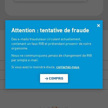
×
Attention : tentative de fraude
Des e-mails frauduleux circulent actuellement,
contenant un faux RIB et prétendant provenir de notre
organisme.
Découvrez nos salons >
Nous ne communiquons jamais de changement de RIB
par simple e-mail.
BISOU MARSEILLE
Si vous avez le moindre doute,
contactez-nous
.
HEXAGONE RENNES
> COMPRIS
HEXAGONE GRENOBLE