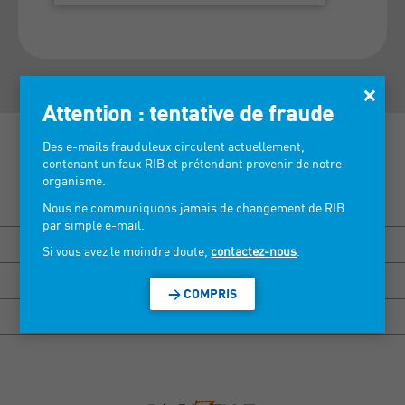
×
Attention : tentative de fraude
Des e-mails frauduleux circulent actuellement,
contenant un faux RIB et prétendant provenir de notre
organisme.
Découvrez nos salons >
Nous ne communiquons jamais de changement de RIB
par simple e-mail.
BISOU MARSEILLE
Si vous avez le moindre doute,
contactez-nous
.
HEXAGONE RENNES
> COMPRIS
HEXAGONE GRENOBLE