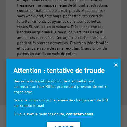
très ancienne : nappes, jetés de lit, quilts, édredons,
coussins, matelas de transat, plaids. Accessoires :
sacs week-end, tote bags, pochettes, trousses de
toilette. Kimonos et pyjamas dans leur pochette,
vestes Suzani coton et velours. Pièces anciennes :
kanthas surpiqués à la main, couvertures Bangali
anciennes rebrodées. Des bijoux en laiton doré, des
pendentifs pierres naturelles. Etoles en laine brodée
et foulards en soie de saris recyclés. Grand choix de
paréos en carrés en voile de coton.
×
> VOIR LES INFORMATIONS DE CONTACT
Attention : tentative de fraude
Des e-mails frauduleux circulent actuellement,
contenant un faux RIB et prétendant provenir de notre
organisme.
Nous ne communiquons jamais de changement de RIB
par simple e-mail.
Si vous avez le moindre doute,
contactez-nous
.