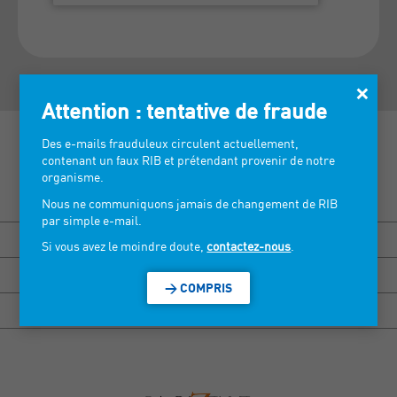
×
Attention : tentative de fraude
Des e-mails frauduleux circulent actuellement,
contenant un faux RIB et prétendant provenir de notre
organisme.
Découvrez nos salons >
Nous ne communiquons jamais de changement de RIB
par simple e-mail.
BISOU MARSEILLE
Si vous avez le moindre doute,
contactez-nous
.
HEXAGONE RENNES
> COMPRIS
HEXAGONE GRENOBLE