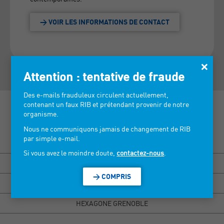
> VOIR LES INFORMATIONS DE CONTACT
×
Attention : tentative de fraude
Des e-mails frauduleux circulent actuellement,
contenant un faux RIB et prétendant provenir de notre
organisme.
Nous ne communiquons jamais de changement de RIB
par simple e-mail.
Découvrez nos salons >
Si vous avez le moindre doute,
contactez-nous
.
BISOU MARSEILLE
> COMPRIS
HEXAGONE RENNES
HEXAGONE GRENOBLE