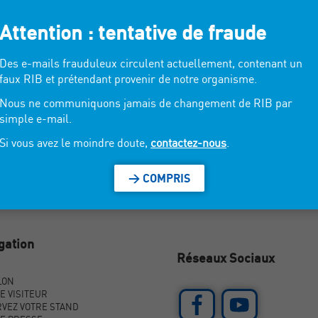
Attention : tentative de fraude
coration.
Des e-mails frauduleux circulent actuellement, contenant un
faux RIB et prétendant provenir de notre organisme.
Nous ne communiquons jamais de changement de RIB par
simple e-mail.
Si vous avez le moindre doute,
contactez-nous
.
> COMPRIS
gation
Réseaux Sociaux
LON
E VISITEUR
VEZ VOTRE STAND